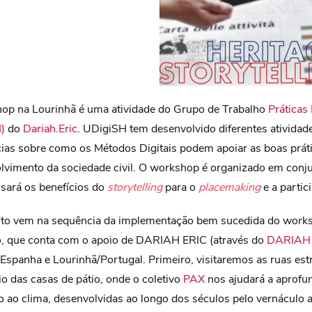
op na Lourinhã é uma atividade do Grupo de Trabalho
Práticas
)
do
Dariah.Eric
. UDigiSH tem desenvolvido diferentes atividad
cias sobre como os Métodos Digitais podem apoiar as boas prát
olvimento da sociedade civil. O workshop é organizado em con
sará os benefícios do
storytelling
para o
placemaking
e a partic
nto vem na sequência da implementação bem sucedida do works
o, que conta com o apoio de DARIAH ERIC (através do
DARIAH 
Espanha e Lourinhã/Portugal. P
rimeiro, visitaremos as ruas es
o das casas de pátio, onde o coletivo
PAX
nos ajudará a aprofun
 ao clima, desenvolvidas ao longo dos séculos pelo vernáculo 