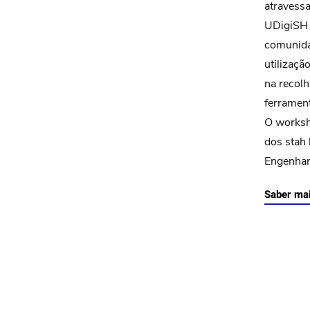
atravessa
UDigiSH 
comunidad
utilizaçã
na recolh
ferrament
O worksh
dos stah
Engenhari
Saber ma