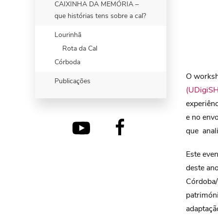
CAIXINHA DA MEMÓRIA –
que histórias tens sobre a cal?
Lourinhã
Rota da Cal
Córboda
O worksh
Publicações
(UDigiSH
experiên
e no env
que anali
Este eve
deste an
Córdoba/
patrimóni
adaptação